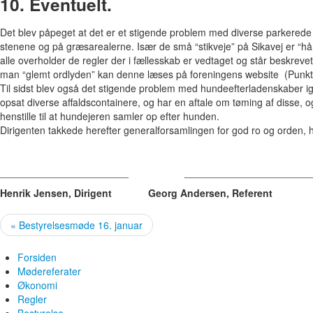
10. Eventuelt.
Det blev påpeget at det er et stigende problem med diverse parkerede
stenene og på græsarealerne. Især de små “stikveje” på Sikavej er “hårdt
alle overholder de regler der i fællesskab er vedtaget og står beskrev
man “glemt ordlyden” kan denne læses på foreningens website (Punkt
Til sidst blev også det stigende problem med hundeefterladenskaber i
opsat diverse affaldscontainere, og har en aftale om tøming af disse, o
henstille til at hundejeren samler op efter hunden.
Dirigenten takkede herefter generalforsamlingen for god ro og orden, h
_______________________ _______________________
Henrik Jensen, Dirigent Georg Andersen, Referent
« Bestyrelsesmøde 16. januar
Forsiden
Mødereferater
Økonomi
Regler