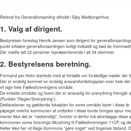
Referat fra Generalforsamling afholdt i Ejby Medborgerhus.
1. Valg af dirigent.
Bestyrelsen foreslog Henrik Jensen som dirigent for generalforsamling
punkt erklære generalforsamlingen lovligt indkaldt og bød de fremmø
Der mødte ialt 22 personer repræsenterende i alt 34 stemmer.
2. Bestyrelsens beretning.
Formand per Holm startede med at fortælle om forskellige møder der
Der er endelig kommet en endelig ansvarsfordelingsplan over hele det
vil sige hele Fællesforeningens område.
De enkelte områder og hvem der er ansvarlig for snerydning fremgår a
(Punktet “Regler/Snerydning”).
Deklarationer og gældende lokalplan for vores område fejrer i disse år 
påpeget overfor kommunen af ordlyden i disse burde bringes ajour m
mener ikke det er “nødvendigt”, hvorfor vi derfor må skrinlægge disse 
kommunen vores forenings tilknytning til Fællesforeningen 11CP, og d
Heller ikke her vil Køge Kommune “gøre noget” ved tingenes tilstand. 