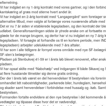
efterretning.
Vi har indgået en ny 1-årig kontrakt med vores gartner, og i den forbin
kantskæring af græs mod stierne hvert andet år.
Vi har indgået en 2-årig kontrakt med “Langagergård” som foretager s
alternative tilbud, men valgte at forlænge vores nuværende aftale med 
Det er nu 7 år siden vi etablerede legepladsen, og den kontrakt der 
udløbet. Generalforsamlingen sidste år ytrede ønske om at fortsætte m
glæde for de mange brugere, og derfor har vi nu indgået en ny 7-årig ko
legepladsen. Vi forsøgte at forhandle os til en kortere periode, men IND
legepladsen) arbejder udelukkende med 7-års aftaler.
Vi har som i alle tidligere år fornyet vores område med nye SF-belægn
SF-sten’s belægninger.
Pladsen på Stenbukvej 41-59 er i årets løb blevet renoveret, efter ø
pladsen.
Vi har opsat skilte med “Nabohælp” ved indgangen til både Sikavej og 
at flere husstande tilmelder sig denne gratis ordning.
Der der i årets løb været en del henvendelser til bestyrelsen via foren
omhandlet lidt nabostridigheder, parkerede biler, hundeglam, hønsehold
og skader samt henvendelser i forbindelse med hussalg og -køb. Samtl
bestyrelsen.
Formanden fortalte endvidere at den nye bestyrelse i det kommende år
vedtægter og tilpasse disse hvor det er nødvendigt.