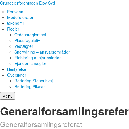
Grundejerforeningen Ejby Syd
Forsiden
Mødereferater
Økonomi
Regler
Ordensreglement
Pladsregulativ
Vedtægter
Snerydning – ansvarsområder
Etablering af hjertestarter
Ejendomsmægler
Bestyrelse
Oversigter
Rørføring Stenbukvej
Rørføring Sikavej
Menu
Generalforsamlingsrefer
Generalforsamlingsreferat