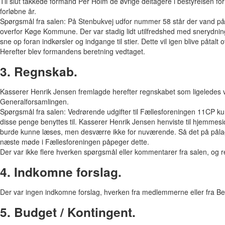
Til slut takkede formand Per Holm de øvrige deltagere i bestyrelsen for
forløbne år.
Spørgsmål fra salen: På Stenbukvej udfor nummer 58 står der vand på
overfor Køge Kommune. Der var stadig lidt utilfredshed med snerydninge
sne op foran indkørsler og indgange til stier. Dette vil igen blive påtalt
Herefter blev formandens beretning vedtaget.
3. Regnskab.
Kasserer Henrik Jensen fremlagde herefter regnskabet som ligeledes va
Generalforsamlingen.
Spørgsmål fra salen: Vedrørende udgifter til Fællesforeningen 11CP k
disse penge benyttes til. Kasserer Henrik Jensen henviste til hjemmesi
burde kunne læses, men desværre ikke for nuværende. Så det på pålag
næste møde i Fællesforeningen påpeger dette.
Der var ikke flere hverken spørgsmål eller kommentarer fra salen, og r
4. Indkomne forslag.
Der var ingen indkomne forslag, hverken fra medlemmerne eller fra Be
5. Budget / Kontingent.