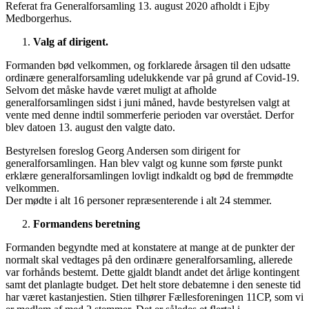
Referat fra Generalforsamling 13. august 2020 afholdt i Ejby
Medborgerhus.
Valg af dirigent.
Formanden bød velkommen, og forklarede årsagen til den udsatte
ordinære generalforsamling udelukkende var på grund af Covid-19.
Selvom det måske havde været muligt at afholde
generalforsamlingen sidst i juni måned, havde bestyrelsen valgt at
vente med denne indtil sommerferie perioden var overstået. Derfor
blev datoen 13. august den valgte dato.
Bestyrelsen foreslog Georg Andersen som dirigent for
generalforsamlingen. Han blev valgt og kunne som første punkt
erklære generalforsamlingen lovligt indkaldt og bød de fremmødte
velkommen.
Der mødte i alt 16 personer repræsenterende i alt 24 stemmer.
Formandens beretning
Formanden begyndte med at konstatere at mange at de punkter der
normalt skal vedtages på den ordinære generalforsamling, allerede
var forhånds bestemt. Dette gjaldt blandt andet det årlige kontingent
samt det planlagte budget. Det helt store debatemne i den seneste tid
har været kastanjestien. Stien tilhører Fællesforeningen 11CP, som vi