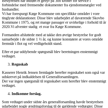
Bestyrelsen har indført et gebyr på 300 kroner for service i
forbindelse med fremsendte dokumenter fra ejendomsmægler ved
hushandler.
Vi har forespurgt Køge Kommune om specifikke områder i vore
tinglyste deklarationer. Disse blev udarbejdet af daværende Skovbo
Kommune i 1975, og ret mange passager er uvirkelige i forhold til år
2020.Vi afventer stadig et svar fra Køge Kommune.
Formanden afsluttede med at takke den øvrige bestyrelse for godt
samarbejde i de sidste 1 ½ år, og kunne konstatere at vores område
fremstår i flot og vel vedligeholdt stand.
Efter et par uddybende spørgsmål blev beretningen enstemmigt
vedtaget.
Regnskab
Kasserer Henrik Jensen fremlagde herefter regnskabet som også var
udskrevet på indkaldelsen til Generalforsamlingen.
Der var ingen spørgsmål til regnskabet som herefter blev enstemmigt
vedtaget.
Indkomne forslag.
Som vedtaget under sidste års generalforsamling havde bestyrelsen
udarbejdet nogle ændringsforslag til de gældende vedtægter. Disse