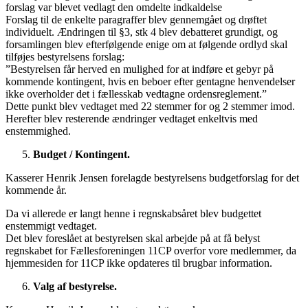
forslag var blevet vedlagt den omdelte indkaldelse
Forslag til de enkelte paragraffer blev gennemgået og drøftet
individuelt. Ændringen til §3, stk 4 blev debatteret grundigt, og
forsamlingen blev efterfølgende enige om at følgende ordlyd skal
tilføjes bestyrelsens forslag:
”Bestyrelsen får herved en mulighed for at indføre et gebyr på
kommende kontingent, hvis en beboer efter gentagne henvendelser
ikke overholder det i fællesskab vedtagne ordensreglement.”
Dette punkt blev vedtaget med 22 stemmer for og 2 stemmer imod.
Herefter blev resterende ændringer vedtaget enkeltvis med
enstemmighed.
Budget / Kontingent.
Kasserer Henrik Jensen forelagde bestyrelsens budgetforslag for det
kommende år.
Da vi allerede er langt henne i regnskabsåret blev budgettet
enstemmigt vedtaget.
Det blev foreslået at bestyrelsen skal arbejde på at få belyst
regnskabet for Fællesforeningen 11CP overfor vore medlemmer, da
hjemmesiden for 11CP ikke opdateres til brugbar information.
Valg af bestyrelse.