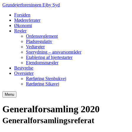
Grundejerforeningen Ejby Syd
Forsiden
Mødereferater
Økonomi
Regler
Ordensreglement
Pladsregulativ
Vedtægter
Snerydning – ansvarsområder
Etablering af hjertestarter
Ejendomsmægler
Bestyrelse
Oversigter
Rørføring Stenbukvej
Rørføring Sikavej
Menu
Generalforsamling 2020
Generalforsamlingsreferat