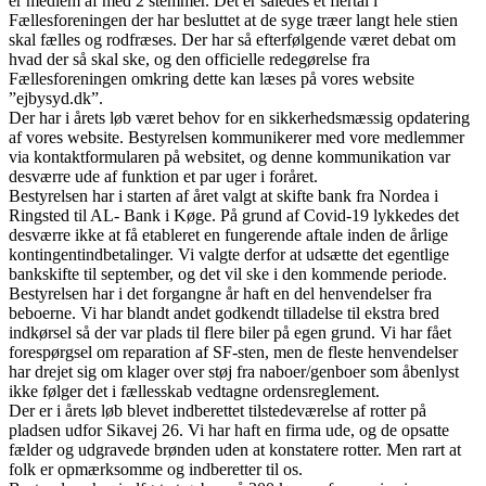
er medlem af med 2 stemmer. Det er således et flertal i
Fællesforeningen der har besluttet at de syge træer langt hele stien
skal fælles og rodfræses. Der har så efterfølgende været debat om
hvad der så skal ske, og den officielle redegørelse fra
Fællesforeningen omkring dette kan læses på vores website
”ejbysyd.dk”.
Der har i årets løb været behov for en sikkerhedsmæssig opdatering
af vores website. Bestyrelsen kommunikerer med vore medlemmer
via kontaktformularen på websitet, og denne kommunikation var
desværre ude af funktion et par uger i foråret.
Bestyrelsen har i starten af året valgt at skifte bank fra Nordea i
Ringsted til AL- Bank i Køge. På grund af Covid-19 lykkedes det
desværre ikke at få etableret en fungerende aftale inden de årlige
kontingentindbetalinger. Vi valgte derfor at udsætte det egentlige
bankskifte til september, og det vil ske i den kommende periode.
Bestyrelsen har i det forgangne år haft en del henvendelser fra
beboerne. Vi har blandt andet godkendt tilladelse til ekstra bred
indkørsel så der var plads til flere biler på egen grund. Vi har fået
forespørgsel om reparation af SF-sten, men de fleste henvendelser
har drejet sig om klager over støj fra naboer/genboer som åbenlyst
ikke følger det i fællesskab vedtagne ordensreglement.
Der er i årets løb blevet indberettet tilstedeværelse af rotter på
pladsen udfor Sikavej 26. Vi har haft en firma ude, og de opsatte
fælder og udgravede brønden uden at konstatere rotter. Men rart at
folk er opmærksomme og indberetter til os.