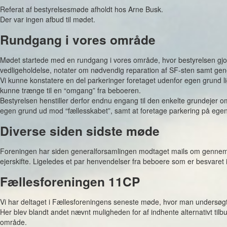
Referat af bestyrelsesmøde afholdt hos Arne Busk.
Der var ingen afbud til mødet.
Rundgang i vores område
Mødet startede med en rundgang i vores område, hvor bestyrelsen gjo
vedligeholdelse, notater om nødvendig reparation af SF-sten samt gene
Vi kunne konstatere en del parkeringer foretaget udenfor egen grund 
kunne trænge til en “omgang” fra beboeren.
Bestyrelsen henstiller derfor endnu engang til den enkelte grundejer om 
egen grund ud mod “fællesskabet”, samt at foretage parkering på ege
Diverse siden sidste møde
Foreningen har siden generalforsamlingen modtaget mails om gennemf
ejerskifte. Ligeledes et par henvendelser fra beboere som er besvaret 
Fællesforeningen 11CP
Vi har deltaget i Fællesforeningens seneste møde, hvor man undersøgt
Her blev blandt andet nævnt muligheden for af indhente alternativt til
område.