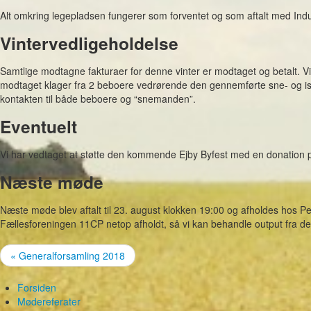
Alt omkring legepladsen fungerer som forventet og som aftalt med Ind
Vintervedligeholdelse
Samtlige modtagne fakturaer for denne vinter er modtaget og betalt. Vi
modtaget klager fra 2 beboere vedrørende den gennemførte sne- og is
kontakten til både beboere og “snemanden”.
Eventuelt
Vi har vedtaget at støtte den kommende Ejby Byfest med en donation 
Næste møde
Næste møde blev aftalt til 23. august klokken 19:00 og afholdes hos Pe
Fællesforeningen 11CP netop afholdt, så vi kan behandle output fra d
« Generalforsamling 2018
Forsiden
Mødereferater