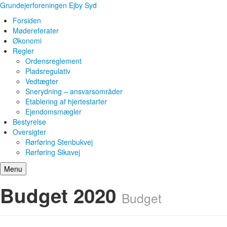
Grundejerforeningen Ejby Syd
Forsiden
Mødereferater
Økonomi
Regler
Ordensreglement
Pladsregulativ
Vedtægter
Snerydning – ansvarsområder
Etablering af hjertestarter
Ejendomsmægler
Bestyrelse
Oversigter
Rørføring Stenbukvej
Rørføring Sikavej
Menu
Budget 2020
Budget