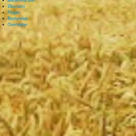
Mødereferater
Økonomi
Regler
Bestyrelse
Oversigter