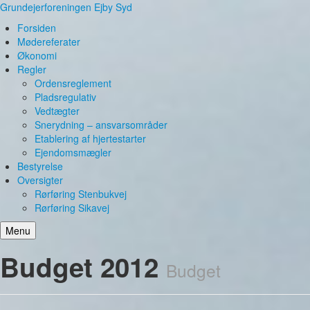
Grundejerforeningen Ejby Syd
Forsiden
Mødereferater
Økonomi
Regler
Ordensreglement
Pladsregulativ
Vedtægter
Snerydning – ansvarsområder
Etablering af hjertestarter
Ejendomsmægler
Bestyrelse
Oversigter
Rørføring Stenbukvej
Rørføring Sikavej
Menu
Budget 2012
Budget